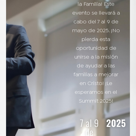
la Familia! Este
evento se llevará a
cabo del 7 al 9 de
mayo de 2025. ¡No
pierda esta
oportunidad de
unirse a la misión
de ayudar a las
familias a mejorar
en Cristo! ¡Le
esperamos en el
Summit 2025!
7 al 9
2025
de