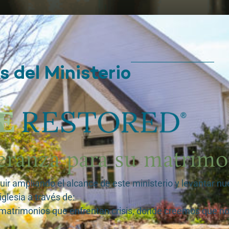
 del Ministerio
eranza para su matrimo
ir ampliando el alcance de este ministerio y levantar n
iglesia a través de:
 matrimonios que enfrentan crisis, donde creemos que n