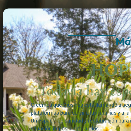
Más
Todavía hay esp
Creemos que Dios nos está llamando a segu
plataformas para servir a las familias y a la 
Un espacio de sanidad y restauración para
situación imposible para Dios.