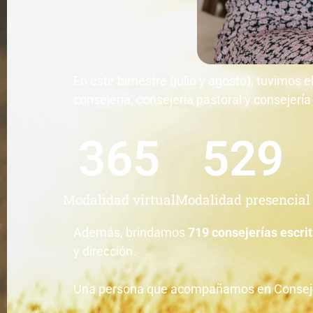
En este bimestre (julio y agosto), tuvimos 
consejería, consejería pastoral y consejerí
365
529
Modalidad virtual
Modalidad presencial
Además, brindamos
719 consejerías escri
y dirección.
Una persona que acompañamos en Consejerí