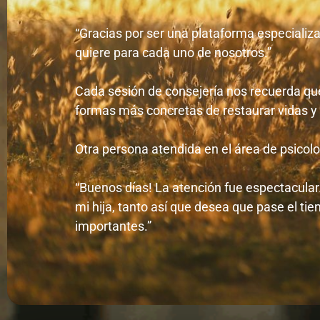
“Gracias por ser una plataforma especializa
quiere para cada uno de nosotros.”
Cada sesión de consejería nos recuerda que
formas más concretas de restaurar vidas y f
Otra persona atendida en el área de psicol
“Buenos días! La atención fue espectacula
mi hija, tanto así que desea que pase el ti
importantes.”