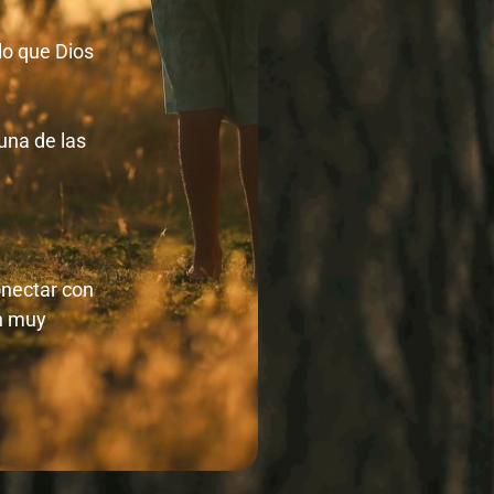
lo que Dios
una de las
onectar con
on muy