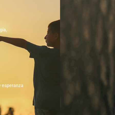
gía,
de esperanza