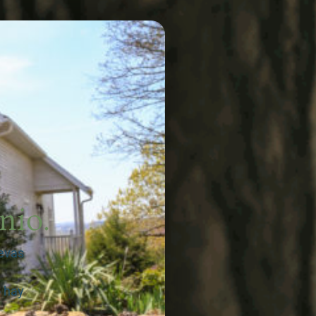
nio.
uevas
o hay