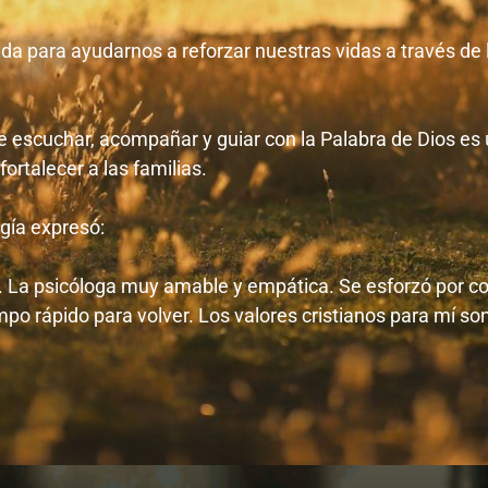
da para ayudarnos a reforzar nuestras vidas a través de 
 escuchar, acompañar y guiar con la Palabra de Dios es 
ortalecer a las familias.
ogía expresó:
r. La psicóloga muy amable y empática. Se esforzó por c
empo rápido para volver. Los valores cristianos para mí s