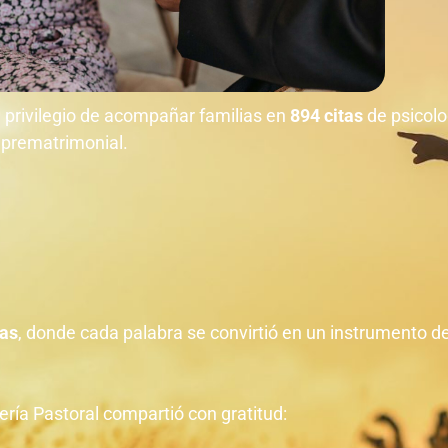
el privilegio de acompañar familias en
894 citas
de psicolo
a prematrimonial.
tas
, donde cada palabra se convirtió en un instrumento 
a Pastoral compartió con gratitud: