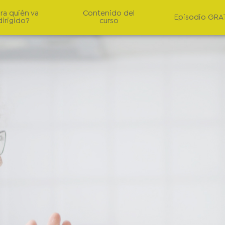
ra quién va
Contenido del
Episodio GRA
dirigido?
curso