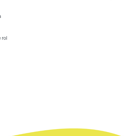
a
 rol