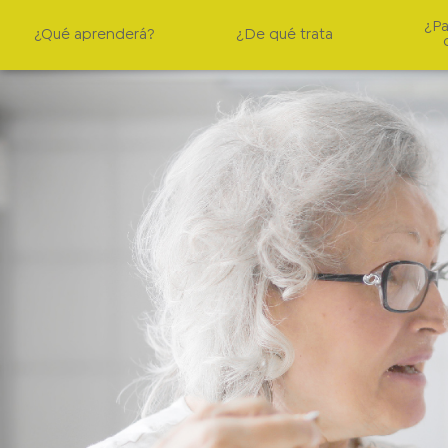
¿Pa
¿Qué aprenderá?
¿De qué trata