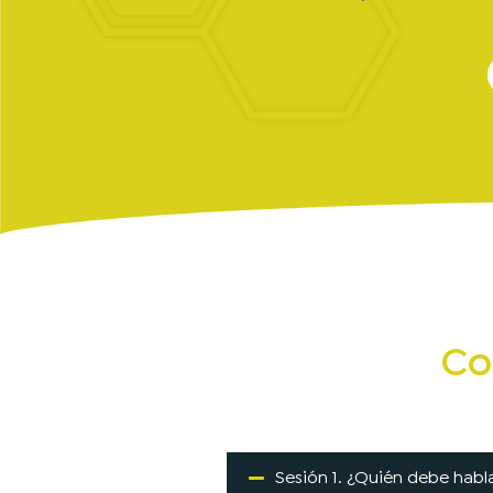
Co
Sesión 1. ¿Quién debe habl