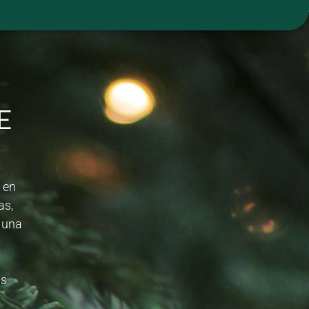
E
 en
as,
e una
as