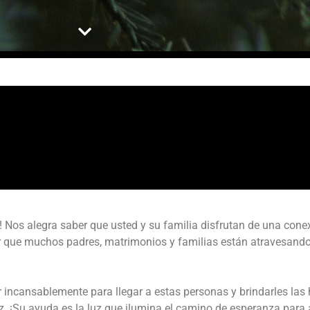
os alegra saber que usted y su familia disfrutan de una conex
er que muchos padres, matrimonios y familias están atravesan
 incansablemente para llegar a estas personas y brindarles las
paz. ¡Su ayuda es la luz que ilumina el camino de esperanza par