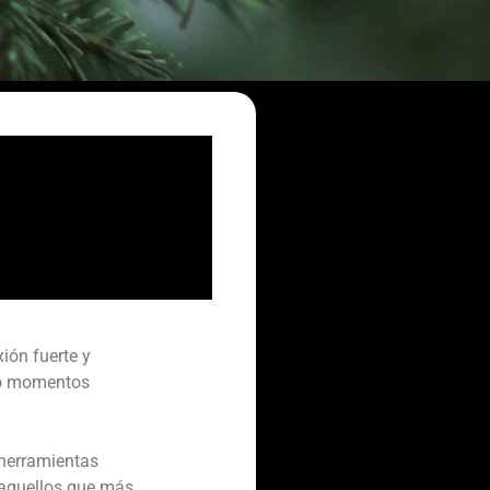
ión fuerte y
do momentos
 herramientas
a aquellos que más