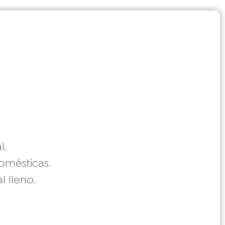
l.
domésticas.
 lleno.