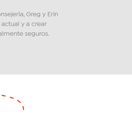
sejería, Greg y Erin
actual y a crear
almente seguros.