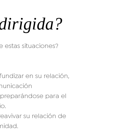
dirigida?
e estas situaciones?
undizar en su relación,
omunicación
n preparándose para el
o.
eavivar su relación de
midad.