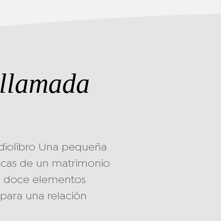
 llamada
audiolibro Una pequeña
sticas de un matrimonio
los doce elementos
 para una relación