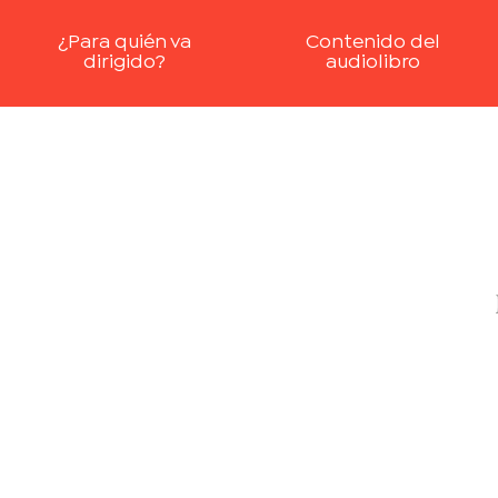
¿Para quién va
Contenido del
dirigido?
audiolibro