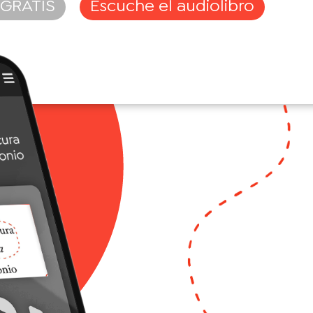
 GRATIS
Escuche el audiolibro