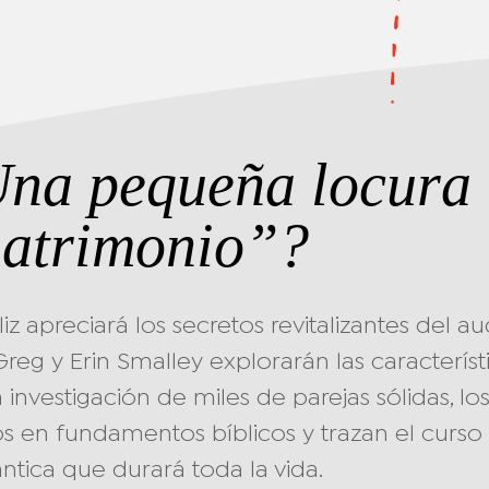
Una pequeña locura
atrimonio”?
z apreciará los secretos revitalizantes del 
 Greg y Erin Smalley explorarán las caracterí
investigación de miles de parejas sólidas, 
s en fundamentos bíblicos y trazan el curso
tica que durará toda la vida.