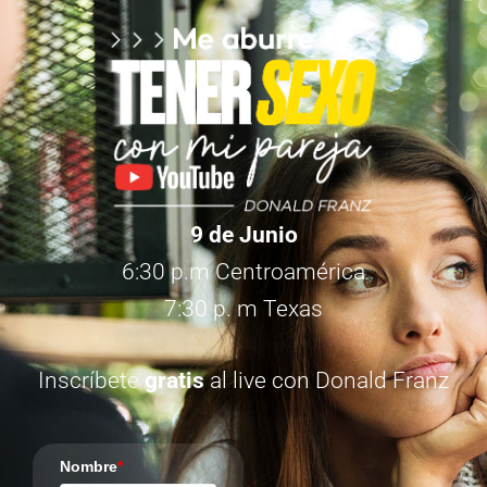
9 de Junio
6:30 p.m Centroamérica
7:30 p. m Texas
Inscríbete
gratis
al live con Donald Franz
Nombre
*