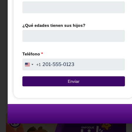
Apóstoles 5:15-16)
Historias
sobre Pedro
¿Qué edades tienen sus hijos?
Más
canciones
Teléfono
*
+1
+1
United
United
States
States
+1
+1
Enviar
Otras canciones
sorprendentes