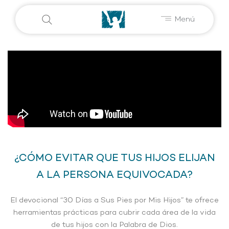
Menú
¿CÓMO EVITAR QUE TUS HIJOS ELIJAN
A LA PERSONA EQUIVOCADA?
El devocional “30 Días a Sus Pies por Mis Hijos” te ofrece
herramientas prácticas para cubrir cada área de la vida
de tus hijos con la Palabra de Dios.