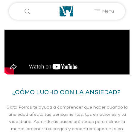
Menú
¿CÓMO LUCHO CON LA ANSIEDAD?
Sixto Porras te ayuda a comprender qué hacer cuando la
ansiedad afecta tus pensamientos, tus emociones y tu
vida diaria. Aprenderás pasos prácticos para calmar la
mente, ordenar tus cargas y encontrar esperanza en