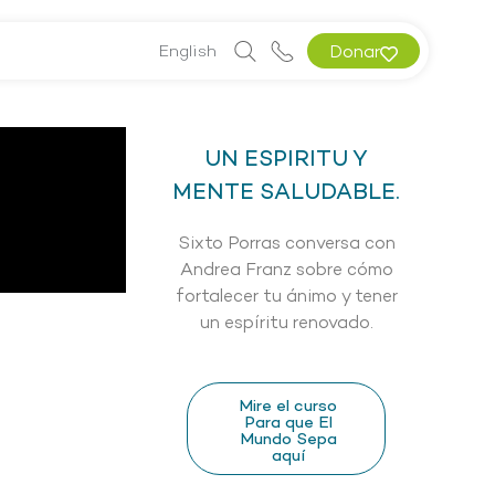
English
Donar
UN ESPIRITU Y
MENTE SALUDABLE.
Sixto Porras conversa con
Andrea Franz sobre cómo
fortalecer tu ánimo y tener
un espíritu renovado.
Mire el curso
Para que El
Mundo Sepa
aquí