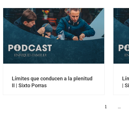
Límites que conducen a la plenitud
Lí
II | Sixto Porras
| S
1
…