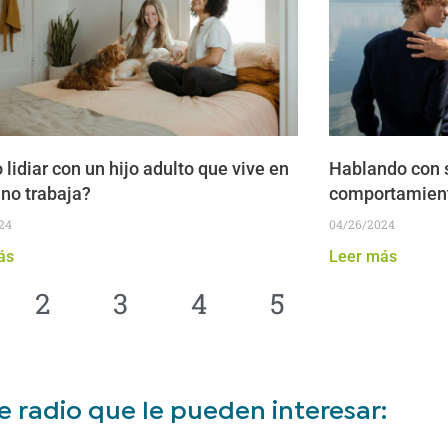
lidiar con un hijo adulto que vive en
Hablando con s
 no trabaja?
comportamient
24
04/26/2024
ás
Leer más
2
3
4
5
e radio que le pueden interesar: