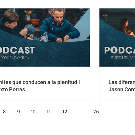
mites que conducen a la plenitud I
Las diferen
ixto Porras
Jason Cor
8
9
11
12
…
76
10