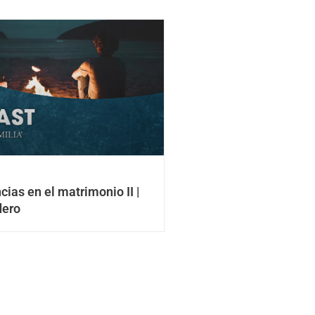
cias en el matrimonio II |
dero