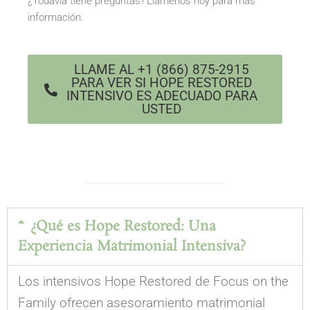
¿Todavía tiene preguntas? Llámenos hoy para más
información.
LLAME AL +1 (866) 875-2915
PARA VER SI HOPE RESTORED
INTENSIVO ES ADECUADO PARA
USTED
¿Qué es Hope Restored: Una
Experiencia Matrimonial Intensiva?
Los intensivos Hope Restored de Focus on the
Family ofrecen asesoramiento matrimonial