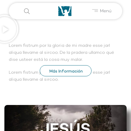
Menú
Lorem fistrum por la gloria de mi madre esse jarl
aliqua llevame al sircoo. De la pradera ullamco qué
dise usteer está la cosa muy malar.
Más Información
Lorem fistrum por la gloria de mi madre esse jarl
aliqua llevame al sircoo.