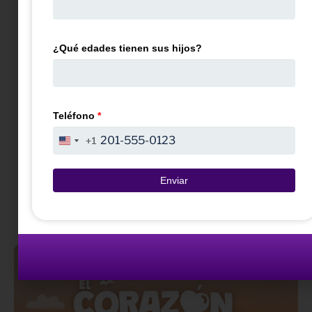
Escuchar
Canción
Ver más
¿Qué edades tienen sus hijos?
videos
Teléfono
*
+1
+1
United
United
States
States
+1
+1
Enviar
Otras historias
sorprendentes