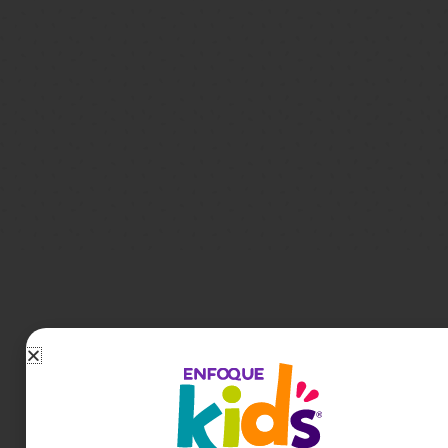
¡Una prédica
que cambió
miles de