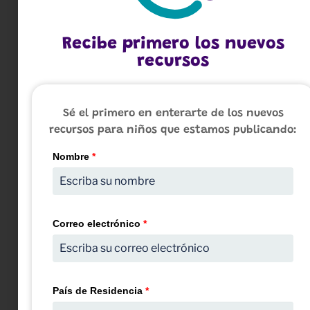
vidas!
¿Sabías que después
Recibe primero los nuevos
de predicar sobre
recursos
Jesús en el día de
Pentecostés, alrededor
de tres mil personas
Sé el primero en enterarte de los nuevos
creyeron en su
recursos para niños que estamos publicando:
mensaje y fueron
Nombre
*
bautizadas? Fue una
de las primeras y más
impactantes prédicas
de Pedro, y marcó un
Correo electrónico
*
momento clave en el
crecimiento de la
iglesia cristiana.
(Hechos de los
Apóstoles 2:41)
País de Residencia
*