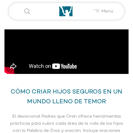
Menú
CÓMO CRIAR HIJOS SEGUROS EN UN
MUNDO LLENO DE TEMOR
El devocional Padres que Oran ofrece herramientas
prácticas para cubrir cada área de la vida de los hijos
con la Palabra de Dios y oración. Incluye oraciones