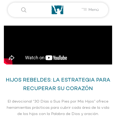
Menú
HIJOS REBELDES: LA ESTRATEGIA PARA
RECUPERAR SU CORAZÓN
El devocional “30 Días a Sus Pies por Mis Hijos” ofrece
herramientas prácticas para cubrir cada área de la vida
de los hijos con la Palabra de Dios y oración.