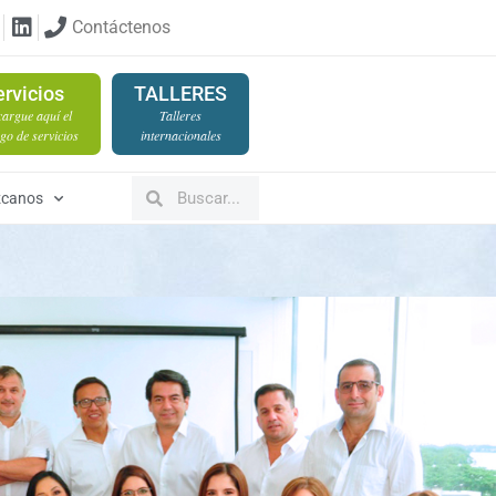
Contáctenos
ervicios
TALLERES
argue aquí el
Talleres
go de servicios
internacionales
canos