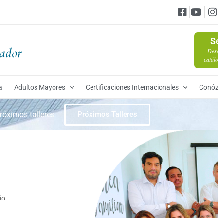
S
Desc
catálo
a
Adultos Mayores
Certificaciones Internacionales
Conóz
róximos talleres
Próximos Talleres
io