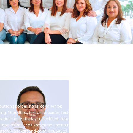
Dino Herrera
button { border: none; color: white;
ng: 10px 30px; text-align: center; text-
Master en sistemas de información
ation: none; display: inline-block; font-
Gerencial. Coach certificado en
prevención integral de drogas.
 16px; margin: 4px 2px; cursor: pointer;
Diplomado en Liderazgo Avanzado.
button1 {background-color: #006982;}