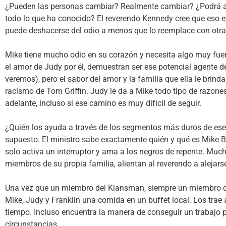
¿Pueden las personas cambiar? Realmente cambiar? ¿Podrá alg
todo lo que ha conocido? El reverendo Kennedy cree que eso es
puede deshacerse del odio a menos que lo reemplace con otra 
Mike tiene mucho odio en su corazón y necesita algo muy fuert
el amor de Judy por él, demuestran ser ese potencial agente d
veremos), pero el sabor del amor y la familia que ella le brin
racismo de Tom Griffin. Judy le da a Mike todo tipo de razon
adelante, incluso si ese camino es muy difícil de seguir.
¿Quién los ayuda a través de los segmentos más duros de ese
supuesto. El ministro sabe exactamente quién y qué es Mike 
solo activa un interruptor y ama a los negros de repente. Muc
miembros de su propia familia, alientan al reverendo a alejarse
Una vez que un miembro del Klansman, siempre un miembro d
Mike, Judy y Franklin una comida en un buffet local. Los trae a 
tiempo. Incluso encuentra la manera de conseguir un trabajo p
circunstancias.