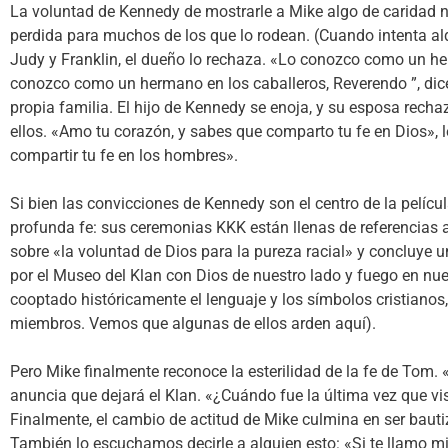
La voluntad de Kennedy de mostrarle a Mike algo de caridad 
perdida para muchos de los que lo rodean. (Cuando intenta alq
Judy y Franklin, el dueño lo rechaza. «Lo conozco como un her
conozco como un hermano en los caballeros, Reverendo ”, dice 
propia familia. El hijo de Kennedy se enoja, y su esposa recha
ellos. «Amo tu corazón, y sabes que comparto tu fe en Dios», l
compartir tu fe en los hombres».
Si bien las convicciones de Kennedy son el centro de la pelíc
profunda fe: sus ceremonias KKK están llenas de referencias
sobre «la voluntad de Dios para la pureza racial» y concluye
por el Museo del Klan con Dios de nuestro lado y fuego en nu
cooptado históricamente el lenguaje y los símbolos cristiano
miembros. Vemos que algunas de ellos arden aquí).
Pero Mike finalmente reconoce la esterilidad de la fe de Tom.
anuncia que dejará el Klan. «¿Cuándo fue la última vez que vi
Finalmente, el cambio de actitud de Mike culmina en ser bauti
También lo escuchamos decirle a alguien esto: «Si te llamo mi