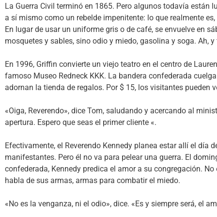
La Guerra Civil terminó en 1865. Pero algunos todavía están 
a sí mismo como un rebelde impenitente: lo que realmente es, 
En lugar de usar un uniforme gris o de café, se envuelve en
mosquetes y sables, sino odio y miedo, gasolina y soga. Ah, y 
En 1996, Griffin convierte un viejo teatro en el centro de Laure
famoso Museo Redneck KKK. La bandera confederada cuelga d
adornan la tienda de regalos. Por $ 15, los visitantes pueden
«Oiga, Reverendo», dice Tom, saludando y acercando al minis
apertura. Espero que seas el primer cliente «.
Efectivamente, el Reverendo Kennedy planea estar allí el día d
manifestantes. Pero él no va para pelear una guerra. El domi
confederada, Kennedy predica el amor a su congregación. No e
habla de sus armas, armas para combatir el miedo.
«No es la venganza, ni el odio», dice. «Es y siempre será, el am