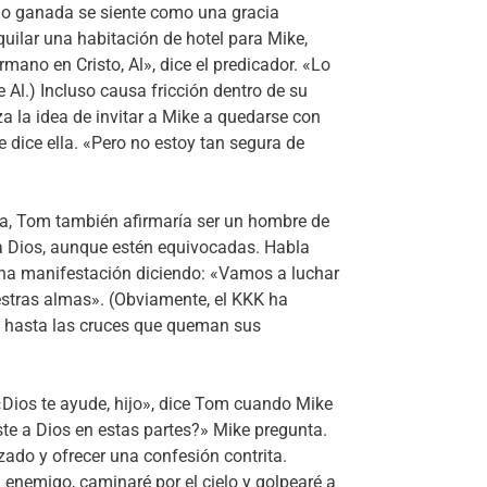
no ganada se siente como una gracia
uilar una habitación de hotel para Mike,
mano en Cristo, Al», dice el predicador. «Lo
Al.) Incluso causa fricción dentro de su
za la idea de invitar a Mike a quedarse con
e dice ella. «Pero no estoy tan segura de
ula, Tom también afirmaría ser un hombre de
 a Dios, aunque estén equivocadas. Habla
 una manifestación diciendo: «Vamos a luchar
estras almas». (Obviamente, el KKK ha
s, hasta las cruces que queman sus
 «Dios te ayude, hijo», dice Tom cuando Mike
ste a Dios en estas partes?» Mike pregunta.
zado y ofrecer una confesión contrita.
 enemigo, caminaré por el cielo y golpearé a