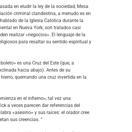
asada en eludir la ley de la sociedad, Mesa
iación criminal clandestina, a menudo es en
hablado de la Iglesia Católica durante la
inental en Nueva York, son tratados casi
den realizar «negocios». El lenguaje de la
giosos para resaltar su sentido espiritual y
«boleto» es una Cruz del Este (que, a
inclinada hacia abajo). Antes de su
hierro, quemando una cruz invertida en la
mienza en el infierno», tal vez una
Wick a veces parecen dar referencias del
bra «asesino» y sus raíces: el orador cree
petan sus creencias. ”