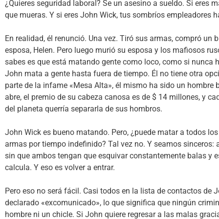
¿Quieres seguridad laboral? Se un asesino a sueldo. Si eres m
que mueras. Y si eres John Wick, tus sombríos empleadores ha
En realidad, él renunció. Una vez. Tiró sus armas, compró un 
esposa, Helen. Pero luego murió su esposa y los mafiosos rus
sabes es que está matando gente como loco, como si nunca hu
John mata a gente hasta fuera de tiempo. Él no tiene otra op
parte de la infame «Mesa Alta», él mismo ha sido un hombre 
abre, el premio de su cabeza canosa es de $ 14 millones, y 
del planeta querría separarla de sus hombros.
John Wick es bueno matando. Pero, ¿puede matar a todos los T
armas por tiempo indefinido? Tal vez no. Y seamos sinceros: a
sin que ambos tengan que esquivar constantemente balas y est
calcula. Y eso es volver a entrar.
Pero eso no será fácil. Casi todos en la lista de contactos de
declarado «excomunicado», lo que significa que ningún crimin
hombre ni un chicle. Si John quiere regresar a las malas gra