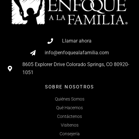
Llamar ahora
info@enfoquealafamilia.com
8605 Explorer Drive Colorado Springs, CO 80920-
1051
SOBRE NOSOTROS
Quiénes Somos
Qué Hacemos
Contáctenos
Visítenos
Consejería