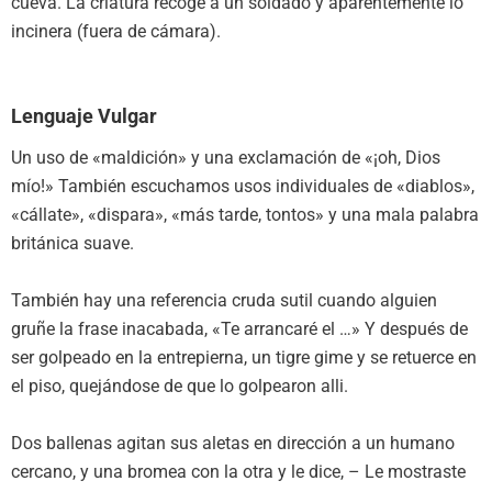
cueva. La criatura recoge a un soldado y aparentemente lo
incinera (fuera de cámara).
Lenguaje Vulgar
Un uso de «maldición» y una exclamación de «¡oh, Dios
mío!» También escuchamos usos individuales de «diablos»,
«cállate», «dispara», «más tarde, tontos» y una mala palabra
británica suave.
También hay una referencia cruda sutil cuando alguien
gruñe la frase inacabada, «Te arrancaré el …» Y después de
ser golpeado en la entrepierna, un tigre gime y se retuerce en
el piso, quejándose de que lo golpearon alli.
Dos ballenas agitan sus aletas en dirección a un humano
cercano, y una bromea con la otra y le dice, – Le mostraste