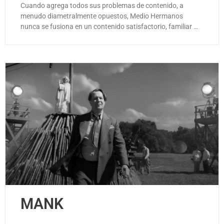
Cuando agrega todos sus problemas de contenido, a
menudo diametralmente opuestos, Medio Hermanos
nunca se fusiona en un contenido satisfactorio, familiar …
MANK