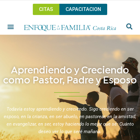
CITAS
CAPACITACION
Aprendiendo y Creciendo
como Pastor, Padre y Esposo
Todavía estoy aprendiendo y creciendo. Sigo creciendo en ser
esposo, en la crianza, en ser abuelo, en pastorear, en la amistad,
en evangelizar, en ser, estoy haciendo lo mejor que sé. Cuánto
deseo ver lo que seré mañana.