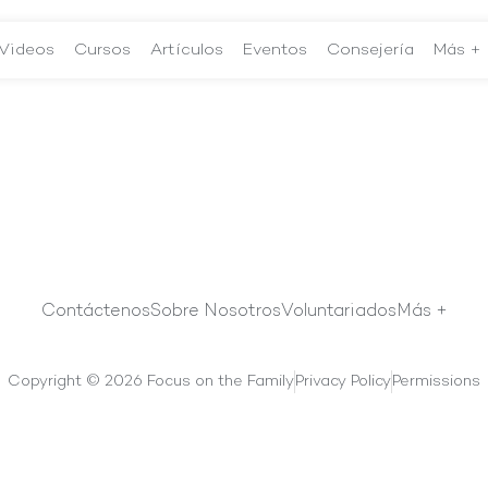
Videos
Cursos
Artículos
Eventos
Consejería
Más +
Contáctenos
Sobre Nosotros
Voluntariados
Más +
Copyright © 2026 Focus on the Family
Privacy Policy
Permissions