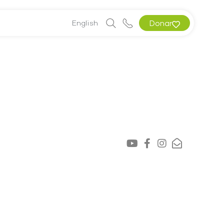
English
Donar