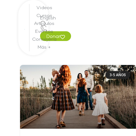
Videos
Cursos
English
Artículos
Eventos
Donar
Consejería
Más +
3-5 AÑOS