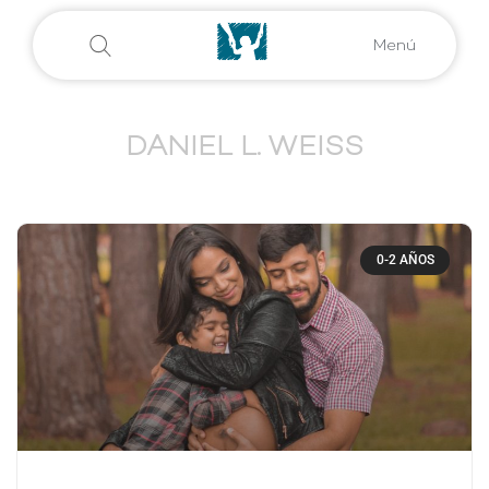
Menú
DANIEL L. WEISS
0-2 AÑOS