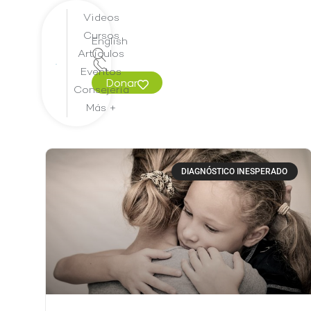
Videos
Cursos
English
Artículos
Eventos
Donar
Consejería
Más +
DIAGNÓSTICO INESPERADO