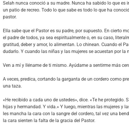
Selah nunca conoció a su madre. Nunca ha sabido lo que es ir 
un patio de recreo. Todo lo que sabe es todo lo que ha conoci
pastor.
Ella sabe que el Pastor es su padre, por supuesto. En cierto m
el padre de todos, ya sea espiritualmente o, en su caso, literal
gratitud, deber y amor, lo alimentan. Lo chinean. Cuando el P
dudarlo. Y cuando las niñas y las mujeres se acuestan por la n
Ven a mí y lléname de ti mismo. Ayúdame a sentirme más cerca
A veces, predica, cortando la garganta de un cordero como pre
una taza.
«He recibido a cada uno de ustedes», dice. «Te he protegido. Sacr
hijas y hermandad. Y vida.» Y luego, mientras las mujeres y las
les mancha la cara con la sangre del cordero, tal vez una ben
la cara sienten la falta de la gracia del Pastor.