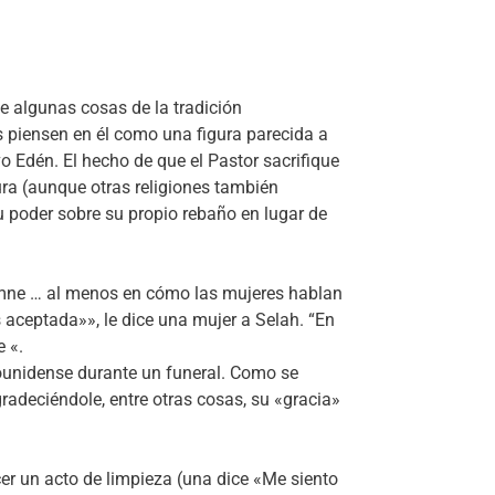
e algunas cosas de la tradición
s piensen en él como una figura parecida a
vo Edén. El hecho de que el Pastor sacrifique
ura (aunque otras religiones también
su poder sobre su propio rebaño en lugar de
olemne … al menos en cómo las mujeres hablan
 aceptada»», le dice una mujer a Selah. “En
 «.
ounidense durante un funeral. Como se
gradeciéndole, entre otras cosas, su «gracia»
ecer un acto de limpieza (una dice «Me siento