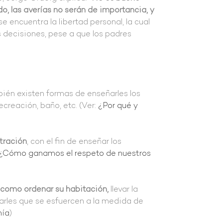
, las averías no serán de importancia, y
se encuentra la libertad personal, la cual
s decisiones, pese a que los padres
ién existen formas de enseñarles los
ecreación, baño, etc. (Ver:
¿Por qué y
stración
, con el fin de enseñar los
¿Cómo ganamos el respeto de nuestros
 como ordenar su habitación,
llevar la
arles que se esfuercen a la medida de
mía
)