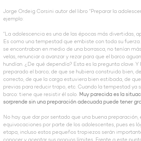
Jorge Ordeig Corsini autor del libro “Preparar la adolescen
ejemplo:
“La adolescencia es una de las épocas más divertidas, a
Es como una tempestad que embiste con toda su fuerza. 
se encontraban en medio de una borrasca, no tenían más 
velas, renunciar a avanzar y rezar para que el barco aguan
hundían. ¿De qué dependía? Esta es la pregunta clave. Y 
preparado el barco; de que se hubiera construido bien, 
correcto, de que la carga estuviera bien estibada, de qu
previas para reducir trapo, etc. Cuando la tempestad ya 
barco: tiene que resistir él solo.
Muy parecida es la situac
sorprende sin una preparación adecuada puede tener grave
No hay que dar por sentado que una buena preparación, el
equivocaciones por parte de los adolescentes, pues es ló
etapa, incluso estos pequeños tropiezos serán importan
conocer y aceptar sus propios límites. Frente a este punt