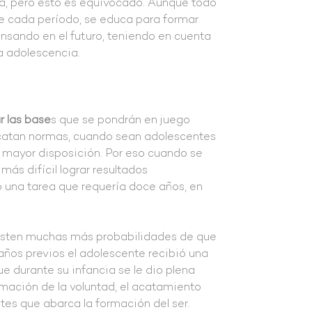
a, pero esto es equivocado. Aunque todo
e cada período, se educa para formar
ensando en el futuro, teniendo en cuenta
a adolescencia.
 las base
s que se pondrán en juego
 acatan normas, cuando sean adolescentes
n mayor disposición. Por eso cuando se
más difícil lograr resultados
o una tarea que requería doce años, en
existen muchas más probabilidades de que
 años previos el adolescente recibió una
ue durante su infancia se le dio plena
ormación de la voluntad, el acatamiento
ntes que abarca la formación del ser.