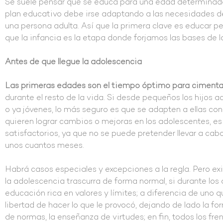
Se suele pensar que se educa para una edad determinad
plan educativo debe irse adaptando a las necesidades d
una persona adulta. Así que la primera clave es educar p
que la infancia es la etapa donde forjamos las bases de l
Antes de que llegue la adolescencia
Las primeras edades son el tiempo óptimo para cimentar
durante el resto de la vida. Si desde pequeños los hijos
o ya jóvenes, lo más seguro es que se adapten a ellas co
quieren lograr cambios o mejoras en los adolescentes, es 
satisfactorios, ya que no se puede pretender llevar a cab
unos cuantos meses.
Habrá casos especiales y excepciones a la regla. Pero 
la adolescencia trascurra de forma normal, si durante los
educación rica en valores y límites; a diferencia de uno q
libertad de hacer lo que le provocó, dejando de lado la f
de normas, la enseñanza de virtudes; en fin, todos los fre