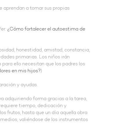
ue aprendan a tomar sus propias
Ver:
¿Cómo fortalecer el autoestima de
osidad, honestidad, amistad, constancia,
edades primarias. Los niños irán
 para ello necesitan que los padres los
ores en mis hijos?
)
ración y ayudas.
a adquiriendo forma gracias a la tarea,
 requiere tiempo, dedicación y
os frutos, hasta que un día aquella obra
s medios, valiéndose de los instrumentos