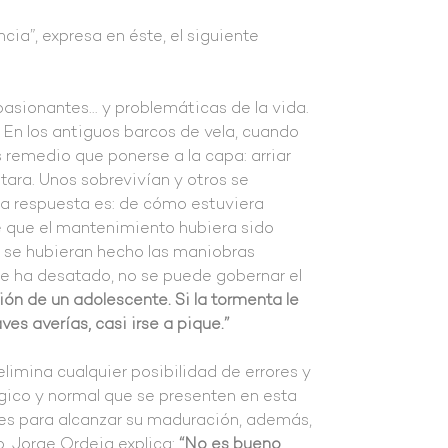
cia”, expresa en éste, el siguiente
pasionantes… y problemáticas de la vida.
En los antiguos barcos de vela, cuando
remedio que ponerse a la capa: arriar
tara. Unos sobrevivían y otros se
la respuesta es: de cómo estuviera
de que el mantenimiento hubiera sido
e se hubieran hecho las maniobras
se ha desatado, no se puede gobernar el
ión de un adolescente. Si la tormenta le
s averías, casi irse a pique.”
imina cualquier posibilidad de errores y
gico y normal que se presenten en esta
tes para alcanzar su maduración, además,
o, Jorge Ordeig explica:
“No es bueno