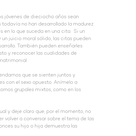
os jóvenes de dieciocho años sean
os todavía no han desarrollado la madurez
s en lo que suceda en una cita. Si un
 juicio moral sólido, las citas pueden
arrollo. También pueden enseñarles
to y reconocer las cualidades de
matrimonial.
omendamos que se sienten juntos y
es con el sexo opuesto. Anímelo a
ornos grupales mixtos, como en los
l y deje claro que, por el momento, no
 volver a conversar sobre el tema de las
onces su hijo o hija demuestra las