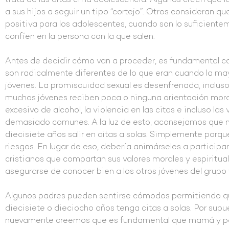
trata de las citas en la adolescencia. Algunos creen que
a sus hijos a seguir un tipo “cortejo”. Otros consideran q
positiva para los adolescentes, cuando son lo suficient
confíen en la persona con la que salen.
Antes de decidir cómo van a proceder, es fundamental co
son radicalmente diferentes de lo que eran cuando la may
jóvenes. La promiscuidad sexual es desenfrenada, incluso
muchos jóvenes reciben poca o ninguna orientación mora
excesivo de alcohol, la violencia en las citas e incluso la
demasiado comunes. A la luz de esto, aconsejamos que n
diecisiete años salir en citas a solas. Simplemente por
riesgos. En lugar de eso, debería animárseles a participa
cristianos que compartan sus valores morales y espiritu
asegurarse de conocer bien a los otros jóvenes del grupo 
Algunos padres pueden sentirse cómodos permitiendo qu
diecisiete o dieciocho años tenga citas a solas. Por supue
nuevamente creemos que es fundamental que mamá y pap