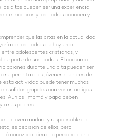
 las citas nunca son apropiadas y animan
ue las citas pueden ser una experiencia
emente maduros y los padres conocen y
mprender que las citas en la actualidad
oría de los padres de hoy eran
 entre adolescentes cristianos, y
l de parte de sus padres. El consumo
s violaciones durante una cita pueden ser
o se permita a los jóvenes menores de
que esta actividad puede tener muchos
r en salidas grupales con varios amigos
ales. Aun así, mamá y papá deben
y a sus padres.
e un joven maduro y responsable de
sto, es decisión de ellos, pero
á conozcan bien a la persona con la