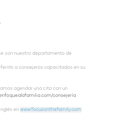
?
rse con nuestro departamento de
ferirlo a consejeros capacitados en su
ndamos agendar una cita con un
enfoquealafamilia.com/consejería
inglés en
www.focusonthefamily.com