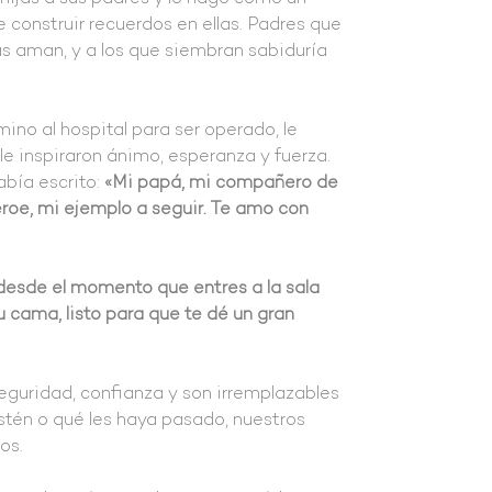
e construir recuerdos en ellas. Padres que
ás aman, y a los que siembran sabiduría
mino al hospital para ser operado, le
, le inspiraron ánimo, esperanza y fuerza.
abía escrito:
«Mi papá, mi compañero de
roe, mi ejemplo a seguir. Te amo con
desde el momento que entres a la sala
tu cama, listo para que te dé un gran
eguridad, confianza y son irremplazables
estén o qué les haya pasado, nuestros
os.