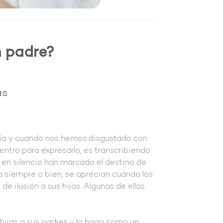
 padre?
as
aña y cuando nos hemos disgustado con
entro para expresarlo, es transcribiendo
e en silencio han marcado el destino de
a siempre o bien, se aprecian cuando los
e ilusión a sus hijas. Algunas de ellas
hijas a sus padres y lo hago como un