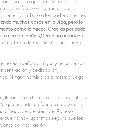
rar el camino que hemos recorrido
ro mejor esfuerzo en la misión de ser
 de rendir tributo a los padre valientes
grando muchas cosas en la vida, pero lo
ento como lo haces. Gracias por cada
or tu comprensión. ¿Cómo no amarte si
structores de recuerdos y una fuente
 temores, sueños, amigos y retos de sus
concentración y dedicación,
ndo. Ningún hombre es el mismo luego
s, llorará en su hombro, hará preguntas y
 Porque cuando las fuerzas se agotan y
 ha amado desde siempre. Por eso,
 porque no hay lugar más seguro que los
fuente de inspiración.