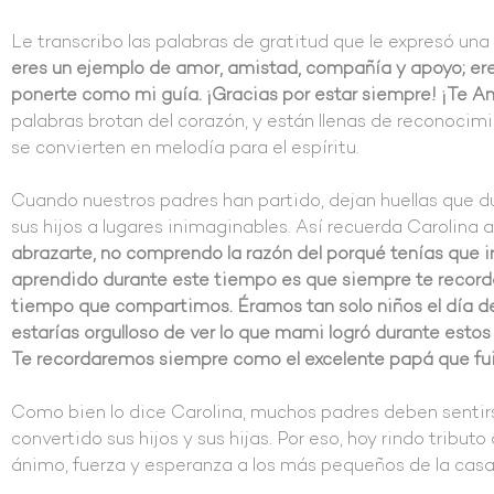
Le transcribo las palabras de gratitud que le expresó una 
eres un ejemplo de amor, amistad, compañía y apoyo; er
ponerte como mi guía. ¡Gracias por estar siempre! ¡Te A
palabras brotan del corazón, y están llenas de reconocimi
se convierten en melodía para el espíritu.
Cuando nuestros padres han partido, dejan huellas que du
sus hijos a lugares inimaginables. Así recuerda Carolina 
abrazarte, no comprendo la razón del porqué tenías que i
aprendido durante este tiempo es que siempre te recordar
tiempo que compartimos. Éramos tan solo niños el día de
estarías orgulloso de ver lo que mami logró durante estos
Te recordaremos siempre como el excelente papá que fui
Como bien lo dice Carolina, muchos padres deben sentirse
convertido sus hijos y sus hijas. Por eso, hoy rindo tribut
ánimo, fuerza y esperanza a los más pequeños de la cas