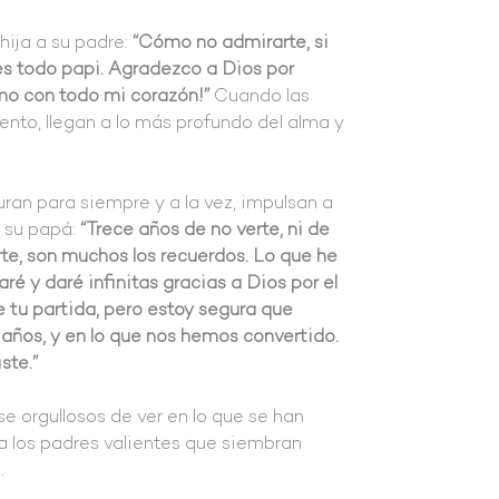
hija a su padre:
“Cómo no admirarte, si
es todo papi. Agradezco a Dios por
mo con todo mi corazón!”
Cuando las
ento, llegan a lo más profundo del alma y
ran para siempre y a la vez, impulsan a
a su papá:
“Trece años de no verte, ni de
rte, son muchos los recuerdos. Lo que he
é y daré infinitas gracias a Dios por el
 tu partida, pero estoy segura que
 años, y en lo que nos hemos convertido.
ste.”
 orgullosos de ver en lo que se han
o a los padres valientes que siembran
a.