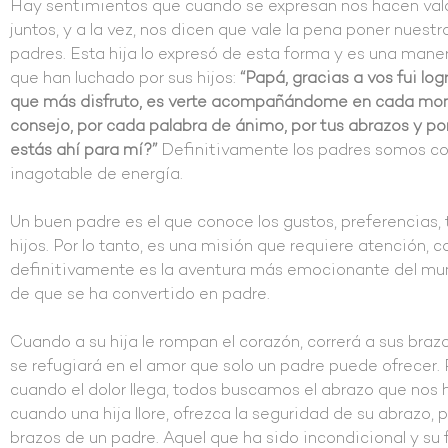
Hay sentimientos que cuando se expresan nos hacen valo
juntos, y a la vez, nos dicen que vale la pena poner nuest
padres. Esta hija lo expresó de esta forma y es una manera
que han luchado por sus hijos:
“Papá, gracias a vos fui lo
que más disfruto, es verte acompañándome en cada mom
consejo, por cada palabra de ánimo, por tus abrazos y p
estás ahí para mí?”
Definitivamente los padres somos con
inagotable de energía.
Un buen padre es el que conoce los gustos, preferencias,
hijos. Por lo tanto, es una misión que requiere atención, 
definitivamente es la aventura más emocionante del mu
de que se ha convertido en padre.
Cuando a su hija le rompan el corazón, correrá a sus brazo
se refugiará en el amor que solo un padre puede ofrecer.
cuando el dolor llega, todos buscamos el abrazo que nos
cuando una hija llore, ofrezca la seguridad de su abrazo,
brazos de un padre. Aquel que ha sido incondicional y su 