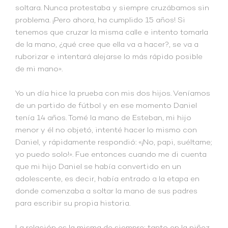
soltara. Nunca protestaba y siempre cruzábamos sin
problema. ¡Pero ahora, ha cumplido 15 años! Si
tenemos que cruzar la misma calle e intento tomarla
de la mano, ¿qué cree que ella va a hacer?, se va a
ruborizar e intentará alejarse lo más rápido posible
de mi mano».
Yo un día hice la prueba con mis dos hijos. Veníamos
de un partido de fútbol y en ese momento Daniel
tenía 14 años. Tomé la mano de Esteban, mi hijo
menor y él no objetó, intenté hacer lo mismo con
Daniel, y rápidamente respondió: «¡No, papi, suéltame;
yo puedo solo!». Fue entonces cuando me di cuenta
que mi hijo Daniel se había convertido en un
adolescente, es decir, había entrado a la etapa en
donde comenzaba a soltar la mano de sus padres
para escribir su propia historia.
La relación es la misma de siempre; tanto en la niñez