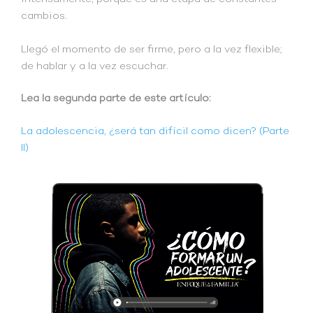
cambios.
Llegó el momento de ser firme, pero a la vez flexible;
de hablar y a la vez escuchar.
Lea la segunda parte de este artículo:
La adolescencia, ¿será tan difícil como dicen? (Parte
II)