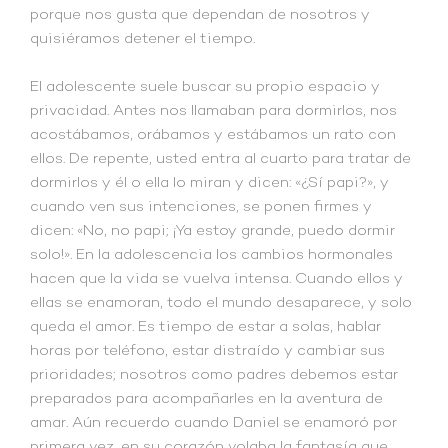
porque nos gusta que dependan de nosotros y
quisiéramos detener el tiempo.
El adolescente suele buscar su propio espacio y
privacidad. Antes nos llamaban para dormirlos, nos
acostábamos, orábamos y estábamos un rato con
ellos. De repente, usted entra al cuarto para tratar de
dormirlos y él o ella lo miran y dicen: «¿Sí papi?», y
cuando ven sus intenciones, se ponen firmes y
dicen: «No, no papi; ¡Ya estoy grande, puedo dormir
solo!». En la adolescencia los cambios hormonales
hacen que la vida se vuelva intensa. Cuando ellos y
ellas se enamoran, todo el mundo desaparece, y solo
queda el amor. Es tiempo de estar a solas, hablar
horas por teléfono, estar distraído y cambiar sus
prioridades; nosotros como padres debemos estar
preparados para acompañarles en la aventura de
amar. Aún recuerdo cuando Daniel se enamoró por
primera vez, en su corazón volaba la fantasía que