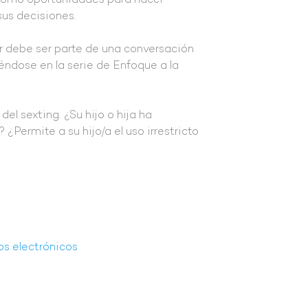
s como oportunidades para hacer
sus decisiones.
r debe ser parte de una conversación
éndose en la serie de Enfoque a la
el sexting. ¿Su hijo o hija ha
Permite a su hijo/a el uso irrestricto
vos electrónicos