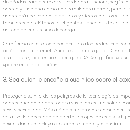
diseñadas para disfrazar su verdadera función», según in
parece y funciona como una calculadora normal, pero int
aparecerá una ventanilla de fotos y vídeos ocultos.» La 
familiares de teléfonos inteligentes tienen ajustes que p
aplicación que un niño descarga.
Otra forma en que los niños ocultan a los padres sus acci
acrónimos en Internet. Aunque sabemos que «LOL» signifi
las madres y padres no saben que «DAC» significa «desn
«padre en la habitación».
3. Sea quien le enseñe a sus hijos sobre el sexo
Proteger a su hijo de los peligros de la tecnología es imp
padres pueden proporcionar a sus hijos es una sólida cos
sexo y sexualidad. Más allá de simplemente comunicar u
enfatiza la necesidad de apartar los ojos, deles a sus hijos
sexualidad que incluya el cuerpo, la mente y el espíritu.