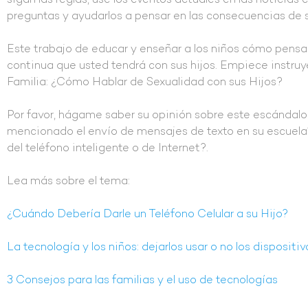
sigan las reglas, use los eventos actuales en las noticia
preguntas y ayudarlos a pensar en las consecuencias de 
Este trabajo de educar y enseñar a los niños cómo pensa
continua que usted tendrá con sus hijos. Empiece instruy
Familia: ¿Cómo Hablar de Sexualidad con sus Hijos?
Por favor, hágame saber su opinión sobre este escándalo d
mencionado el envío de mensajes de texto en su escuela? ¿
del teléfono inteligente o de Internet?.
Lea más sobre el tema:
¿Cuándo Debería Darle un Teléfono Celular a su Hijo?
La tecnología y los niños: dejarlos usar o no los dispositi
3 Consejos para las familias y el uso de tecnologías