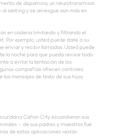
umento de dopamina, un neurotransmisor,
 al sexting y se arriesgue aún más en
ón en cadena limitando y filtrando el
net. Por ejemplo, usted puede darle a su
ue enviar y recibir llamadas. Usted puede
te la noche para que pueda revisar todo
te a evitar la tentación de los
Algunas compañías ofrecen controles
r los mensajes de texto de sus hijos
Secundaria Cañon City escondieron sus
minales – de sus padres y maestros fue
nas de estas aplicaciones «están