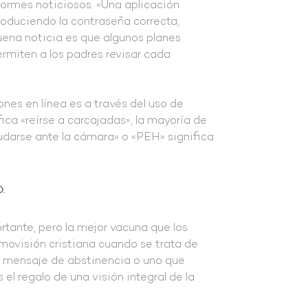
formes noticiosos. «Una aplicación
roduciendo la contraseña correcta,
buena noticia es que algunos planes
ermiten a los padres revisar cada
ones en línea es a través del uso de
ca «reírse a carcajadas», la mayoría de
udarse ante la cámara» o «PEH» significa
.
ortante, pero la mejor vacuna que los
movisión cristiana cuando se trata de
n mensaje de abstinencia o uno que
 el regalo de una visión integral de la