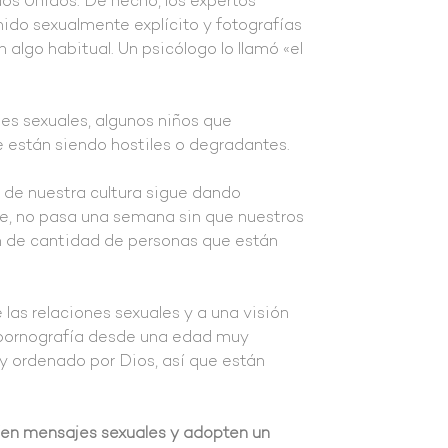
os Unidos. De hecho, los expertos
nido sexualmente explícito y fotografías
 algo habitual. Un psicólogo lo llamó «el
es sexuales, algunos niños que
e están siendo hostiles o degradantes.
 de nuestra cultura sigue dando
e, no pasa una semana sin que nuestros
n de cantidad de personas que están
 las relaciones sexuales y a una visión
a pornografía desde una edad muy
y ordenado por Dios, así que están
íen mensajes sexuales y adopten un