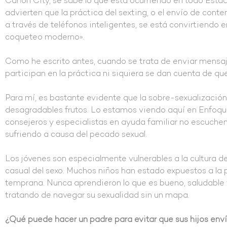
Cañón City, se sabe lo que está ocurriendo en todo Estad
advierten que la práctica del sexting, o el envío de conte
a través de teléfonos inteligentes, se está convirtiendo en
coqueteo moderno».
Como he escrito antes, cuando se trata de enviar mensaj
participan en la práctica ni siquiera se dan cuenta de qu
Para mí, es bastante evidente que la sobre-sexualización
desagradables frutos. Lo estamos viendo aquí en Enfoqu
consejeros y especialistas en ayuda familiar no escuche
sufriendo a causa del pecado sexual.
Los jóvenes son especialmente vulnerables a la cultura de
casual del sexo. Muchos niños han estado expuestos a l
temprana. Nunca aprendieron lo que es bueno, saludable 
tratando de navegar su sexualidad sin un mapa.
¿Qué puede hacer un padre para evitar que sus hijos env