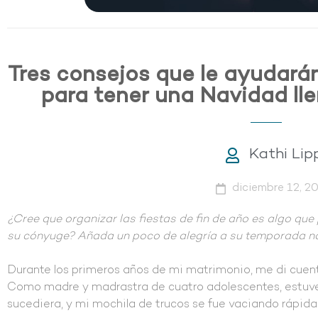
Tres consejos que le ayudarán
para tener una Navidad ll
Kathi Lip
diciembre 12, 2
¿Cree que organizar las fiestas de fin de año es algo que
su cónyuge? Añada un poco de alegría a su temporada n
Durante los primeros años de mi matrimonio, me di cue
Como madre y madrastra de cuatro adolescentes, estuve
sucediera, y mi mochila de trucos se fue vaciando rápid