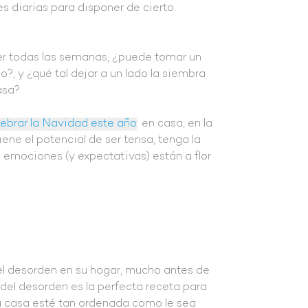
es diarias para disponer de cierto
rrer todas las semanas, ¿puede tomar un
?, y ¿qué tal dejar a un lado la siembra
asa?
ebrar la Navidad este año
: en casa, en la
ene el potencial de ser tensa, tenga la
emociones (y expectativas) están a flor
l desorden en su hogar, mucho antes de
el desorden es la perfecta receta para
u casa esté tan ordenada como le sea