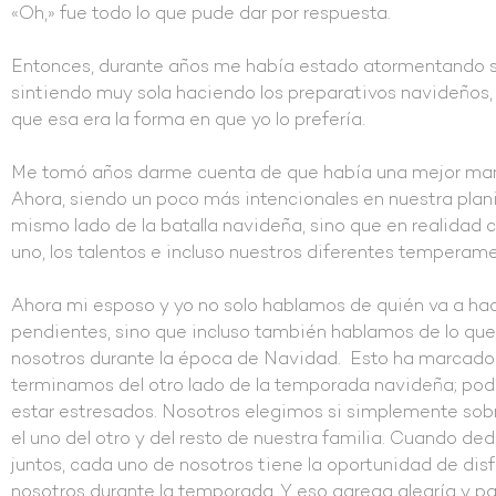
«Oh,» fue todo lo que pude dar por respuesta.
Entonces, durante años me había estado atormentando s
sintiendo muy sola haciendo los preparativos navideños, y
que esa era la forma en que yo lo prefería.
Me tomó años darme cuenta de que había una mejor mane
Ahora, siendo un poco más intencionales en nuestra plani
mismo lado de la batalla navideña, sino que en realidad
uno, los talentos e incluso nuestros diferentes temperam
Ahora mi esposo y yo no solo hablamos de quién va a hacer
pendientes, sino que incluso también hablamos de lo qu
nosotros durante la época de Navidad. Esto ha marcado 
terminamos del otro lado de la temporada navideña; pod
estar estresados. Nosotros elegimos si simplemente sobre
el uno del otro y del resto de nuestra familia. Cuando d
juntos, cada uno de nosotros tiene la oportunidad de disf
nosotros durante la temporada. Y eso agrega alegría y p