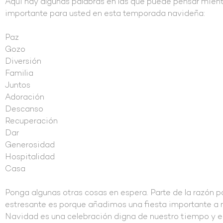
Aquí hay algunas palabras en las que puede pensar mien
importante para usted en esta temporada navideña:
Paz
Gozo
Diversión
Familia
Juntos
Adoración
Descanso
Recuperación
Dar
Generosidad
Hospitalidad
Casa
Ponga algunas otras cosas en espera. Parte de la razón p
estresante es porque añadimos una fiesta importante a 
Navidad es una celebración digna de nuestro tiempo y e