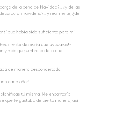
cargo de la cena de Navidad?… ¿y de las
 decoración navideña?… y realmente, ¿de
tí que había sido suficiente para mí.
¡Realmente desearía que ayudaras!»
ón y más quejumbroso de lo que
iraba de manera desconcertada.
stado cada año?
o planificas tú misma. Me encantaría
nsé que te gustaba de cierta manera, así