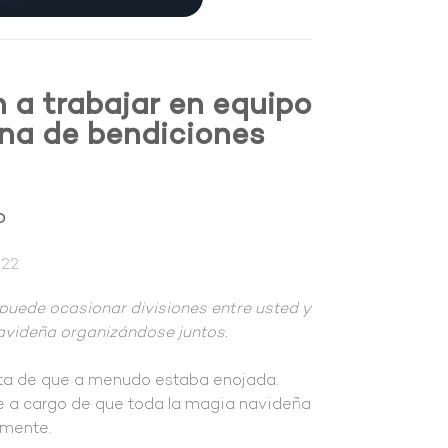
 a trabajar en equipo
ena de bendiciones
p
022
 puede ocasionar divisiones entre usted y
avideña organizándose juntos.
nta de que a menudo estaba enojada.
 a cargo de que toda la magia navideña
amente.