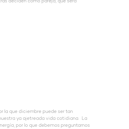
tras deciden como pareja, qué será
or la que diciembre puede ser tan
nuestra ya ajetreada vida cotidiana. La
nergía, por lo que debemos preguntarnos