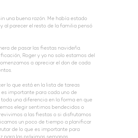
in una buena razón. Me había estado
 al parecer el resto de la familia pensó
ra de pasar las fiestas navideña.
ficación, Roger y yo no solo estamos del
 comenzamos a apreciar el don de cada
entos.
 lo que está en la lista de tareas
e es importante para cada uno de
toda una diferencia en la forma en que
emos elegir sentirnos bendecidos o
vivimos a las fiestas o si disfrutamos
edicamos un poco de tiempo a planificar
rutar de lo que es importante para
az para las próximas semanas.