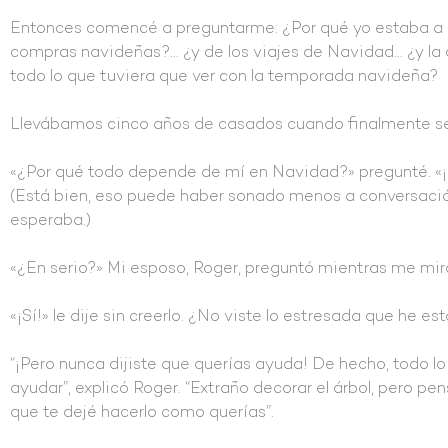
Entonces comencé a preguntarme: ¿Por qué yo estaba a 
compras navideñas?… ¿y de los viajes de Navidad… ¿y la
todo lo que tuviera que ver con la temporada navideña?
Llevábamos cinco años de casados cuando finalmente sen
«¿Por qué todo depende de mí en Navidad?» pregunté. «
(Está bien, eso puede haber sonado menos a conversaci
esperaba.)
«¿En serio?» Mi esposo, Roger, preguntó mientras me m
«¡Sí!» le dije sin creerlo. ¿No viste lo estresada que he e
“¡Pero nunca dijiste que querías ayuda! De hecho, todo l
ayudar”, explicó Roger. “Extraño decorar el árbol, pero pe
que te dejé hacerlo como querías”.