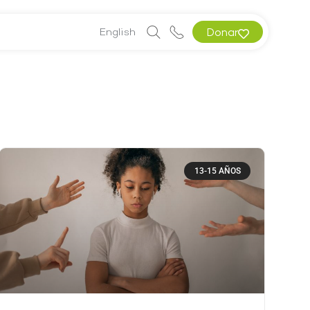
English
Donar
13-15 AÑOS