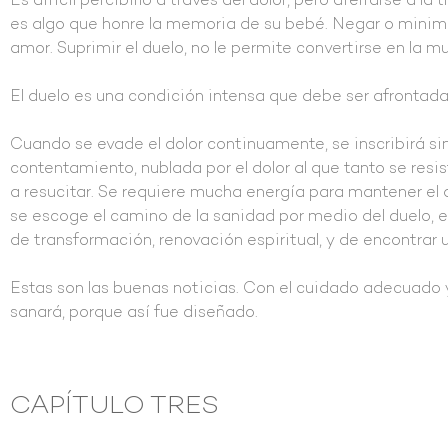
Es difícil percibirlo a través del dolor, pero aferrarse a la t
es algo que honre la memoria de su bebé. Negar o minimiz
amor. Suprimir el duelo, no le permite convertirse en la mu
El duelo es una condición intensa que debe ser afrontad
Cuando se evade el dolor continuamente, se inscribirá sin 
contentamiento, nublada por el dolor al que tanto se resi
a resucitar. Se requiere mucha energía para mantener el 
se escoge el camino de la sanidad por medio del duelo, e
de transformación, renovación espiritual, y de encontrar 
Estas son las buenas noticias. Con el cuidado adecuado y
sanará, porque así fue diseñado.
CAPÍTULO TRES