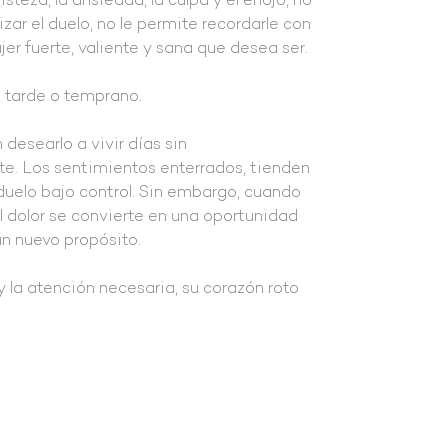
risteza, la ansiedad, la culpa y el enojo, no
ar el duelo, no le permite recordarle con
jer fuerte, valiente y sana que desea ser.
a tarde o temprano.
desearlo a vivir días sin
ste. Los sentimientos enterrados, tienden
duelo bajo control. Sin embargo, cuando
l dolor se convierte en una oportunidad
un nuevo propósito.
 la atención necesaria, su corazón roto