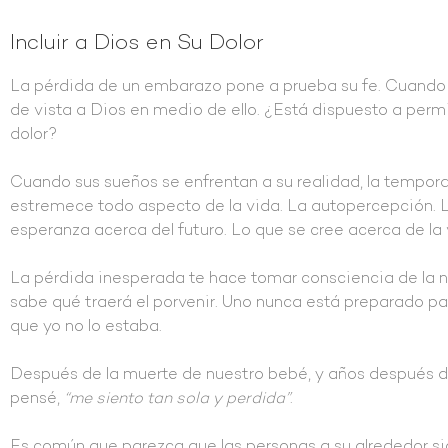
Incluir a Dios en Su Dolor
La pérdida de un embarazo pone a prueba su fe. Cuando to
de vista a Dios en medio de ello. ¿Está dispuesto a permi
dolor?
Cuando sus sueños se enfrentan a su realidad, la tempor
estremece todo aspecto de la vida. La autopercepción. L
esperanza acerca del futuro. Lo que se cree acerca de la v
La pérdida inesperada te hace tomar consciencia de la n
sabe qué traerá el porvenir. Uno nunca está preparado p
que yo no lo estaba.
Después de la muerte de nuestro bebé, y años después de
pensé,
“me siento tan sola y perdida”
.
Es común que parezca que las personas a su alrededor si