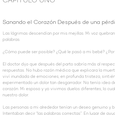
CAPÍTULO UNO
Sanando el Corazón Después de una pérd
Las lágrimas descendían por mis mejillas. Mi voz quebra
palabras.
¿Cómo puede ser posible? ¿Qué le pasó a mi bebé? ¿Por 
El doctor dijo que después del parto sabría más al respec
respuestas. No hubo razón médica que explicara la muert
viví inundada de emociones; en profunda tristeza, sinti
experimentado un dolor tan desgarrador. No tenía idea 
corazón. Mi esposo y yo vivimos duelos diferentes, lo cual
nuestro dolor.
Las personas a mi alrededor tenían un deseo genuino y 
Intentaban decir “las palabras correctas”. En lugar de ayu