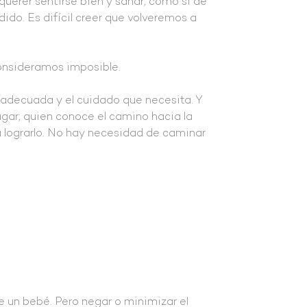
querer sentirse bien y sanar; como si de
ido. Es difícil creer que volveremos a
consideramos imposible.
 adecuada y el cuidado que necesita. Y
gar; quien conoce el camino hacia la
 lograrlo. No hay necesidad de caminar
 de un bebé. Pero negar o minimizar el