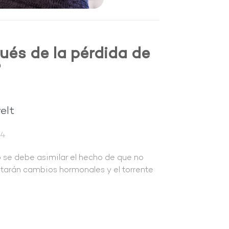
és de la pérdida de
?
elt
24
 se debe asimilar el hecho de que no
ntarán cambios hormonales y el torrente
.