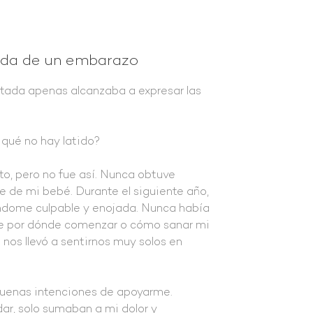
ida de un embarazo
ntada apenas alcanzaba a expresar las
qué no hay latido?
to, pero no fue así. Nunca obtuve
e de mi bebé. Durante el siguiente año,
éndome culpable y enojada. Nunca había
de por dónde comenzar o cómo sanar mi
 nos llevó a sentirnos muy solos en
buenas intenciones de apoyarme.
dar, solo sumaban a mi dolor y