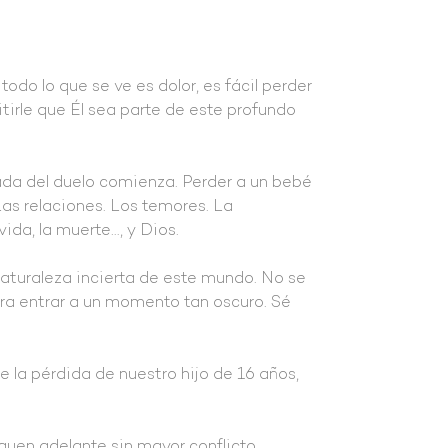
do lo que se ve es dolor, es fácil perder
tirle que Él sea parte de este profundo
ada del duelo comienza. Perder a un bebé
as relaciones. Los temores. La
ida, la muerte…, y Dios.
aturaleza incierta de este mundo. No se
ara entrar a un momento tan oscuro. Sé
 la pérdida de nuestro hijo de 16 años,
guen adelante sin mayor conflicto,