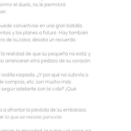
rimir el duelo, no le permitirá
er.
de convertirse en una gran batalla.
tos y los planes a futuro. Hay también
o de su casa, desata un recuerdo.
 la realidad de que su pequeño no está; y
o si arrancaran otro pedazo de su corazón.
odilla raspada. ¿Y por qué no cubrirlo o
ir de compras, etc. son mucho más
y seguir adelante con la vida? ¡Qué
a afrontar la pérdida de su embarazo.
que
lo que se resiste, persiste.