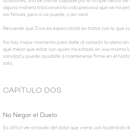
ocasiones, uno se siente culpable por el simple hecho de 
alguna manera traicionara la vida preciosa que se ha perd
ser felices, pero sí se puede; y así será.
Recuerde que Dios es especialista en tratar con lo que 
No hay mejor momento para darle al corazón la atención
qué mejor que estar con quien ha estado en
ese
mismo lu
sanidad y puede ayudarle a mantenerse firme en él hasta
solo,
CAPÍTULO DOS
No Negar el Duelo
Es difícil ver a través del dolor que viene con la pérdida