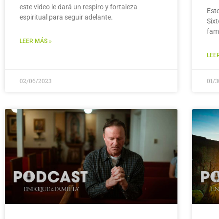
este video le dará un respiro y fortaleza
Est
espiritual para seguir adelante.
Six
fam
LEER MÁS »
LEE
02/06/2023
01/