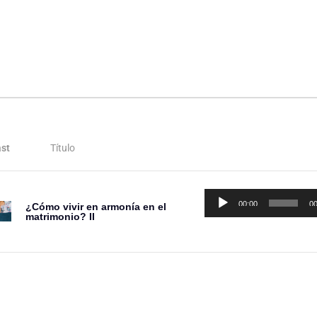
st
Título
Reproductor
00:00
00
¿Cómo vivir en armonía en el
de
matrimonio? II
audio