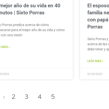
 mejor año de su vida en 40
El esposo
nutos | Sixto Porras
familia n
con papá 
to Porras predica acerca de cómo
Porras
pararse para el mejor año de su vida y cómo
r con una visión
Sixto Porras y
acerca de las 
R MÁS »
debe tener y q
LEER MÁS »
23/2023
01/19/2023
2
3
4
5