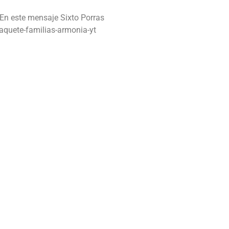
o
 En este mensaje Sixto Porras
disminuir
paquete-familias-armonia-yt
el
volumen.