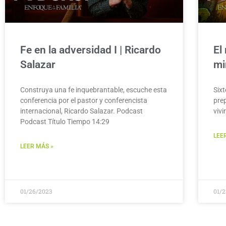
Fe en la adversidad I | Ricardo
El
Salazar
mi
Construya una fe inquebrantable, escuche esta
Six
conferencia por el pastor y conferencista
pre
internacional, Ricardo Salazar. Podcast
vivi
Podcast Título Tiempo 14:29
LEE
LEER MÁS »
01/26/2023
01/