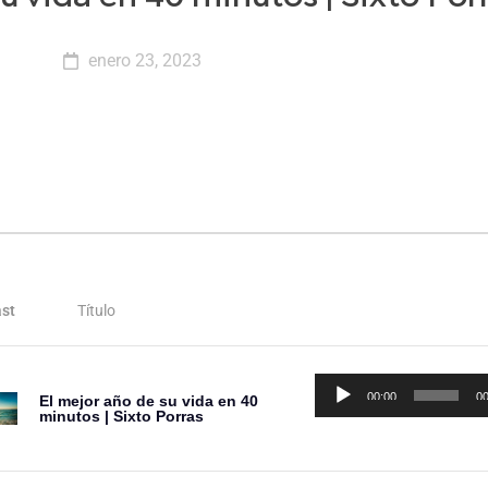
enero 23, 2023
st
Título
Reproductor
00:00
00
El mejor año de su vida en 40
de
minutos | Sixto Porras
audio