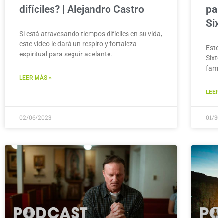
difíciles? | Alejandro Castro
pa
Si
Si está atravesando tiempos difíciles en su vida,
este video le dará un respiro y fortaleza
Est
espiritual para seguir adelante.
Six
fam
LEER MÁS »
LEE
02/06/2023
01/