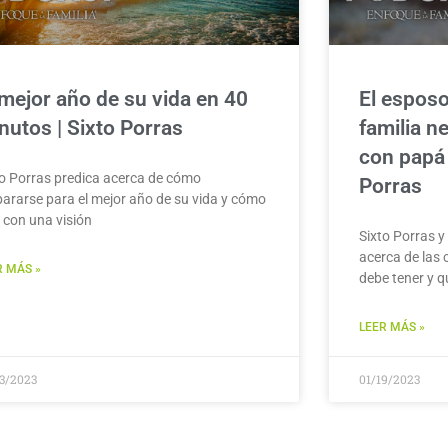
 mejor año de su vida en 40
El esposo
nutos | Sixto Porras
familia n
con papá 
to Porras predica acerca de cómo
Porras
pararse para el mejor año de su vida y cómo
r con una visión
Sixto Porras y
acerca de las 
R MÁS »
debe tener y q
LEER MÁS »
23/2023
01/19/2023