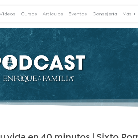
Videos
Cursos
Artículos
Eventos
Consejería
Más +
u vida en 40 minutos | Sixto Por