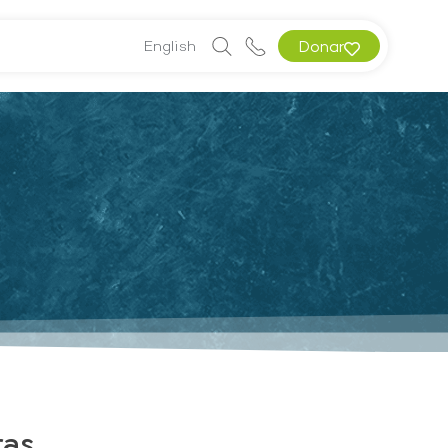
English
Donar
ras