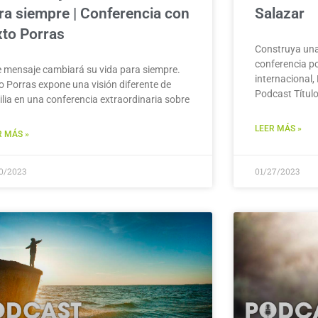
ra siempre | Conferencia con
Salazar
xto Porras
Construya una
conferencia po
e mensaje cambiará su vida para siempre.
internacional,
to Porras expone una visión diferente de
Podcast Títul
ilia en una conferencia extraordinaria sobre
LEER MÁS »
R MÁS »
30/2023
01/27/2023