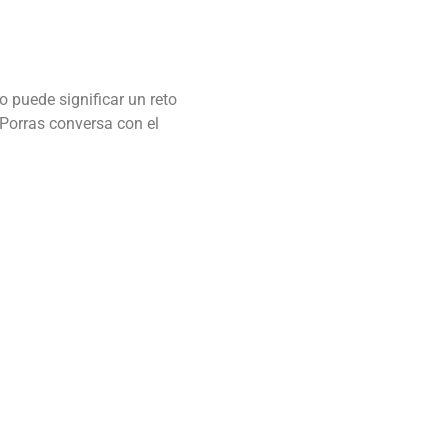
flecha
arriba/abajo
para
aumentar
o
 puede significar un reto
disminuir
 Porras conversa con el
el
volumen.