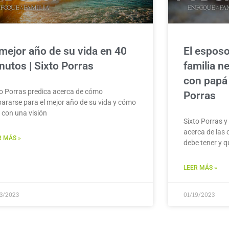
 mejor año de su vida en 40
El esposo
nutos | Sixto Porras
familia n
con papá 
to Porras predica acerca de cómo
Porras
pararse para el mejor año de su vida y cómo
r con una visión
Sixto Porras y
acerca de las 
R MÁS »
debe tener y q
LEER MÁS »
23/2023
01/19/2023