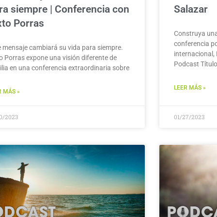
ra siempre | Conferencia con
Salazar
xto Porras
Construya una
conferencia po
e mensaje cambiará su vida para siempre.
internacional,
to Porras expone una visión diferente de
Podcast Títul
ilia en una conferencia extraordinaria sobre
LEER MÁS »
R MÁS »
30/2023
01/27/2023