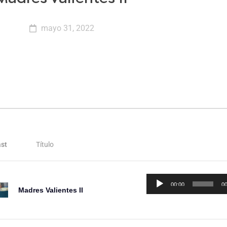
mayo 31, 2022
st
Título
Reproductor
00:00
00
Madres Valientes II
de
audio