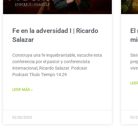
Fe en la adversidad I | Ricardo
El
Salazar
mi
Construya una fe inquebrantable, escuche esta
Six
conferencia por el pastor y conferencista
pre
internacional, Ricardo Salazar. Podcast
vivi
Podcast Título Tiempo 14:29
LEE
LEER MÁS »
01/26/2023
01/