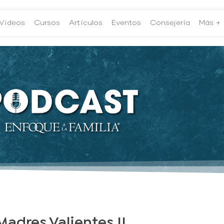
Videos
Cursos
Artículos
Eventos
Consejería
Más +
Madres Valientes II