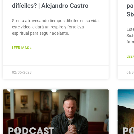
difíciles? | Alejandro Castro
pa
Si
Si está atravesando tiempos difíciles en su vida,
este video le dará un respiro y fortaleza
Est
espiritual para seguir adelante.
Six
fam
LEER MÁS »
LEE
02/06/2023
01/