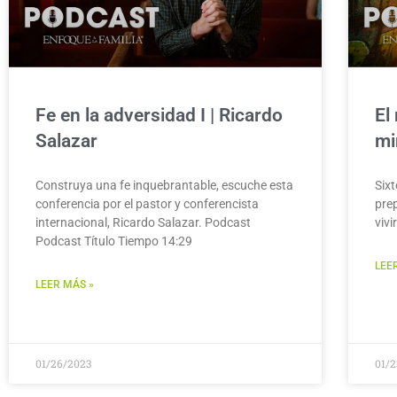
Fe en la adversidad I | Ricardo
El
Salazar
mi
Construya una fe inquebrantable, escuche esta
Six
conferencia por el pastor y conferencista
pre
internacional, Ricardo Salazar. Podcast
vivi
Podcast Título Tiempo 14:29
LEE
LEER MÁS »
01/26/2023
01/