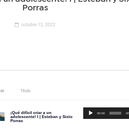
Porras
octubre 12, 2022
st
Título
Reproductor
¡Qué difícil criar a un
00:00
00
adolescente! I | Esteban y Sixto
de
Porras
audio