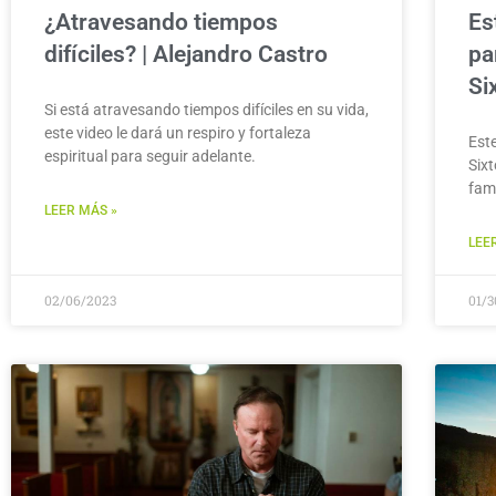
¿Atravesando tiempos
Es
difíciles? | Alejandro Castro
pa
Si
Si está atravesando tiempos difíciles en su vida,
este video le dará un respiro y fortaleza
Est
espiritual para seguir adelante.
Six
fam
LEER MÁS »
LEE
02/06/2023
01/