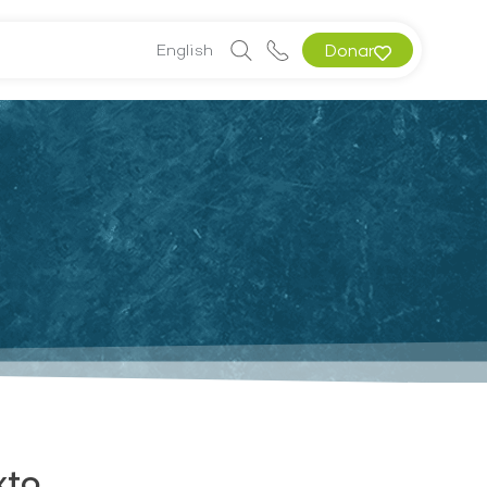
English
Donar
xto