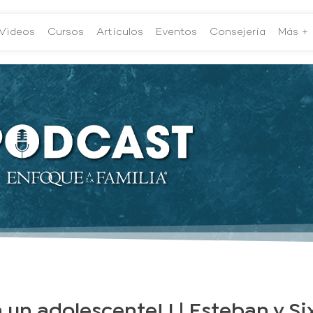
Videos
Cursos
Artículos
Eventos
Consejería
Más +
 a un adolescente! I | Esteban y Si