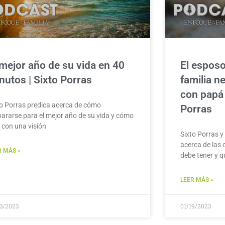
 mejor año de su vida en 40
El esposo
nutos | Sixto Porras
familia n
con papá 
to Porras predica acerca de cómo
Porras
pararse para el mejor año de su vida y cómo
r con una visión
Sixto Porras y
acerca de las 
R MÁS »
debe tener y q
LEER MÁS »
23/2023
01/19/2023