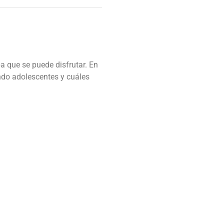
de
flecha
arriba/abajo
para
aumentar
o
a que se puede disfrutar. En
disminuir
ndo adolescentes y cuáles
el
volumen.