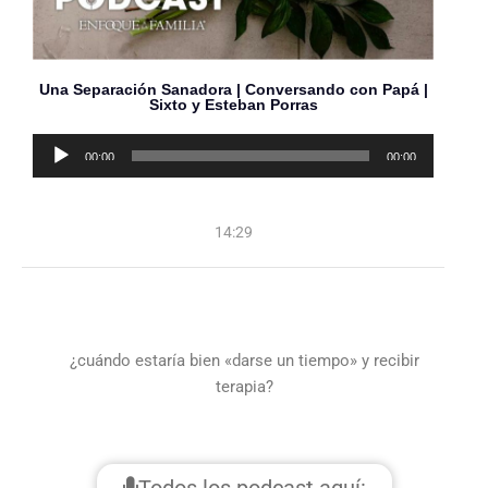
Una Separación Sanadora | Conversando con Papá |
Sixto y Esteban Porras
Reproductor
00:00
00:00
de
audio
14:29
¿cuándo estaría bien «darse un tiempo» y recibir
terapia?
Todos los podcast aquí: