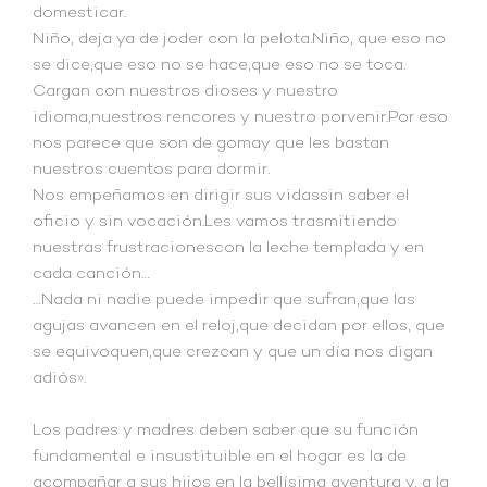
domesticar.
Niño, deja ya de joder con la pelota.Niño, que eso no
se dice,que eso no se hace,que eso no se toca.
Cargan con nuestros dioses y nuestro
idioma,nuestros rencores y nuestro porvenir.Por eso
nos parece que son de gomay que les bastan
nuestros cuentos para dormir.
Nos empeñamos en dirigir sus vidassin saber el
oficio y sin vocación.Les vamos trasmitiendo
nuestras frustracionescon la leche templada y en
cada canción…
…Nada ni nadie puede impedir que sufran,que las
agujas avancen en el reloj,que decidan por ellos, que
se equivoquen,que crezcan y que un día nos digan
adiós».
Los padres y madres deben saber que su función
fundamental e insustituible en el hogar es la de
acompañar a sus hijos en la bellísima aventura y, a la