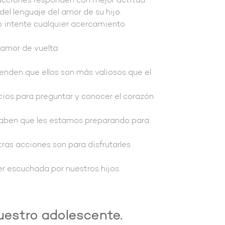
cciones responden con mejor actitud.
del lenguaje del amor de su hijo.
o intente cualquier acercamiento.
 amor de vuelta:
tienden que ellos son más valiosos que el
cios para preguntar y conocer el corazón
 saben que les estamos preparando para
tras acciones son para disfrutarles
er escuchada por nuestros hijos.
uestro adolescente.