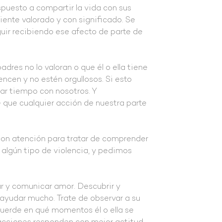
puesto a compartir la vida con sus
iente valorado y con significado. Se
uir recibiendo ese afecto de parte de
dres no lo valoran o que él o ella tiene
ncen y no estén orgullosos. Si esto
sar tiempo con nosotros. Y
 que cualquier acción de nuestra parte
n atención para tratar de comprender
 algún tipo de violencia, y pedimos
ar y comunicar amor. Descubrir y
 ayudar mucho. Trate de observar a su
ecuerde en qué momentos él o ella se