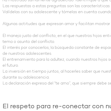
ha mostrado sumamente agradecido. Identifique a qué a
Las respuestas a estas preguntas son las características 
Valídelas con su adolescente y tómelas en cuenta cuand
Algunas actitudes que expresan amor y facilitan mostrar
El manejo justo del conflicto, en el que nuestros hijos en
tema o asunto del conflicto.
El interés por conocerlos, la búsqueda constante de espa
de nuestros adolescentes.
El entrenamiento para la adultez, cuando nuestros hijos
el futuro.
La inversión en tiempo juntos, al hacerles saber que nues
durante su adolescencia.
La declaración expresa del “te amo”, que siempre debe s
El r
espeto
para
re-conectar
con
n