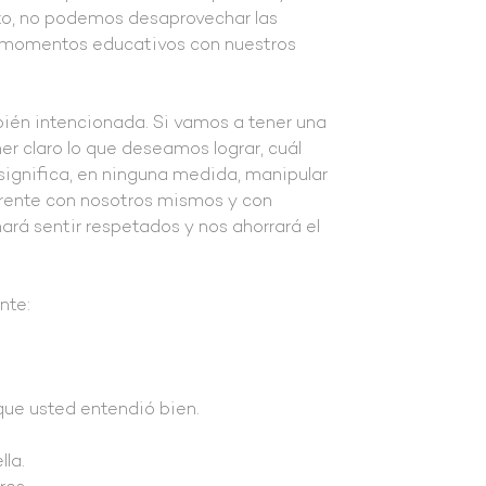
sto, no podemos desaprovechar las
o momentos educativos con nuestros
ién intencionada. Si vamos a tener una
r claro lo que deseamos lograr, cuál
significa, en ninguna medida, manipular
sparente con nosotros mismos y con
hará sentir respetados y nos ahorrará el
ente:
r que usted entendió bien.
lla.