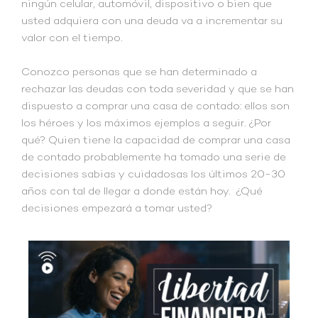
ningún celular, automóvil, dispositivo o bien que
usted adquiera con una deuda va a incrementar su
valor con el tiempo.
Conozco personas que se han determinado a
rechazar las deudas con toda severidad y que se han
dispuesto a comprar una casa de contado: ellos son
los héroes y los máximos ejemplos a seguir. ¿Por
qué? Quien tiene la capacidad de comprar una casa
de contado probablemente ha tomado una serie de
decisiones sabias y cuidadosas los últimos 20-30
años con tal de llegar a donde están hoy. ¿Qué
decisiones empezará a tomar usted?