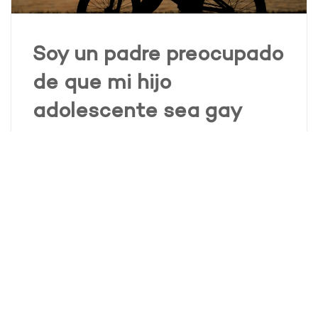
Soy un padre preocupado
de que mi hijo
adolescente sea gay
¿Qué debo hacer si sospecho que mi hijo
adolescente es gay? Nuestro hijo siempre ha
sido “diferente” de sus pares. Desde que su
madre y yo tenemos memoria, él nunca ha
mostrado interés por convivir con miembros de
su mismo sexo; ni de pequeño, ni de grande. Él
nunca ha comentado algo que confirme mis
sospechas, pero ese pensamiento siempre ha
estado presente en mi mente, y estoy
preocupado. ¿Qué debemos hacer?