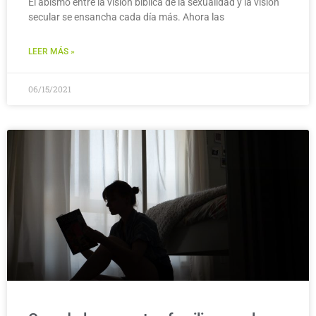
El abismo entre la visión bíblica de la sexualidad y la visión
secular se ensancha cada día más. Ahora las
LEER MÁS »
06/15/2021