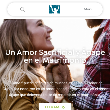
Menú
Un Amor Sacrificial y Ágape
en el Matrimonio
El “amor” puede definirse de muchas maneras. El amor de
Cristo por nosotros es un amor incondicional, y este es el amor
ágape que debemos tratar de mostrar en el matrimonio.
LEER MÁS